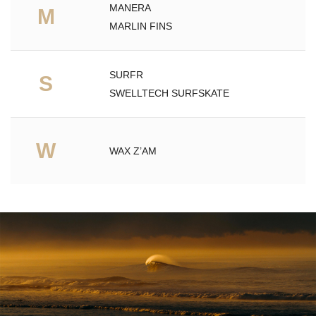
MANERA
M
MARLIN FINS
SURFR
S
SWELLTECH SURFSKATE
W
WAX Z’AM