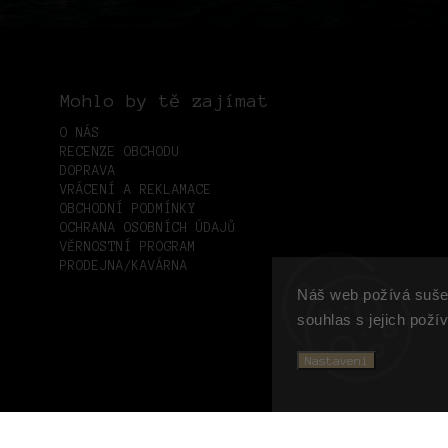
Mohlo by tě zajímat
O NÁS
RECENZE OBCHODU
DOPRAVA
VRÁCENÍ A REKLAMACE
OBCHODNÍ PODMÍNKY
OCHRANA OSOBNÍCH ÚDAJŮ
VĚRNOSTNÍ PROGRAM
PRODEJNA/KAVÁRNA
Náš web požívá suše
souhlas s jejich poží
Nastavení