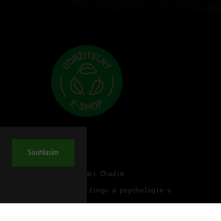
Souhlasím
log
dcast #17: Vlnobijec Robi Chadim
dcast #16: Synergie surfingu a psychologie s
nkou Sidorovou
dcast #15: Into the Wild s Davidem Mothejlem