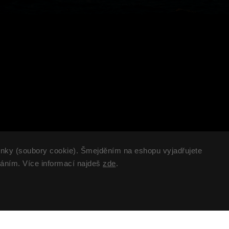
nky (soubory cookie). Šmejděním na eshopu vyjadřujete
KONTAKT
B
váním. Více informací najdeš
zde
.
kram@surfr.cz
Po
SURFR Collective, s.r.o
Po
IČO: 19666811
Da
Po