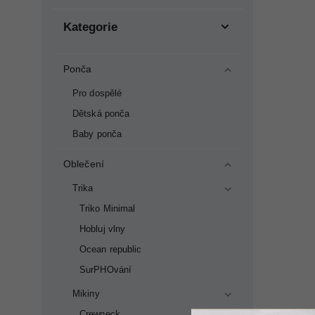
Kategorie
Ponča
Pro dospělé
Dětská ponča
Baby ponča
Oblečení
Trika
Triko Minimal
Hobluj vlny
Ocean republic
SurPHOvání
Mikiny
Crewneck