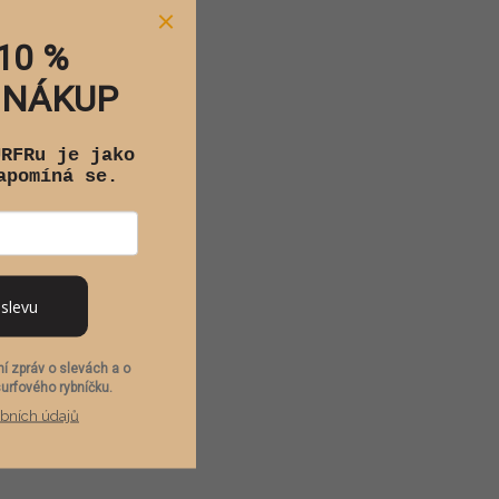
10 %
 NÁKUP
URFRu je jako
apomíná se.
 slevu
í zpráv o slevách a o
surfového rybníčku.
bních údajů