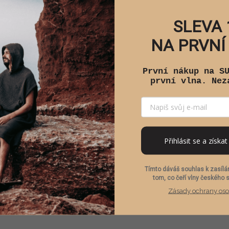
SLEVA 
NA PRVNÍ
První nákup na S
první vlna. Nez
Přihlásit se a získat
Tímto dáváš souhlas k zasílán
tom, co čeří vlny českého 
Zásady ochrany oso