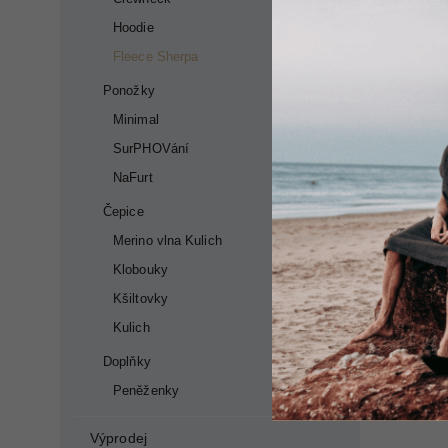
Hoodie
Fleece Sherpa
Ponožky
Minimal
SurPHOVání
NaFurt
Čepice
Merino vlna Kulich
Klobouky
Kšiltovky
Kulich
Doplňky
Peněženky
Výprodej