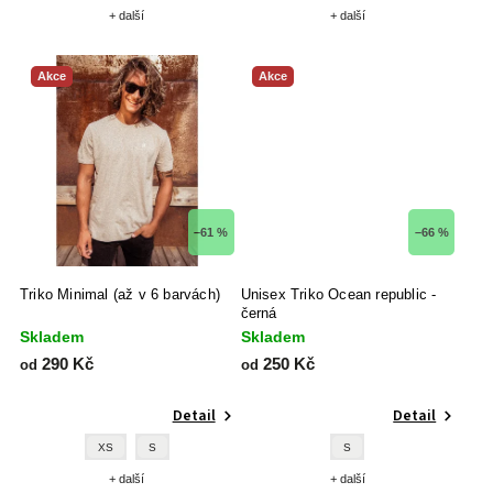
+ další
+ další
Akce
Akce
–61 %
–66 %
Triko Minimal (až v 6 barvách)
Unisex Triko Ocean republic -
černá
Skladem
Skladem
290 Kč
250 Kč
od
od
Detail
Detail
XS
S
S
+ další
+ další