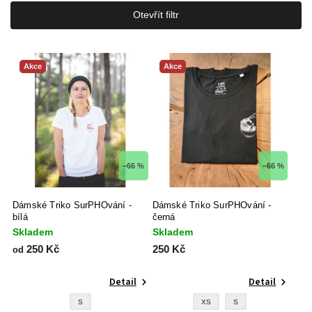
Nejlevnější
Otevřít filtr
Nejdražší
Akce
Akce
–66 %
–66 %
Dámské Triko SurPHOvání -
Dámské Triko SurPHOvání -
bílá
černá
Skladem
Skladem
250 Kč
250 Kč
od
Detail
Detail
S
XS
S