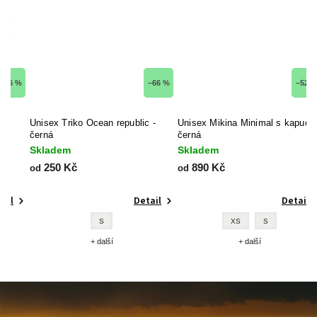
 %
–66 %
–52 %
Unisex Triko Ocean republic -
Unisex Mikina Minimal s kapucí
M
černá
černá
Skladem
Skladem
S
250 Kč
890 Kč
8
od
od
Detail
Detail
S
XS
S
+ další
+ další