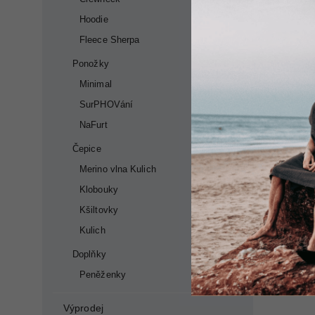
Hoodie
Fleece Sherpa
Ponožky
Minimal
SurPHOVání
NaFurt
Čepice
Merino vlna Kulich
Klobouky
Kšiltovky
Kulich
Doplňky
Peněženky
Výprodej