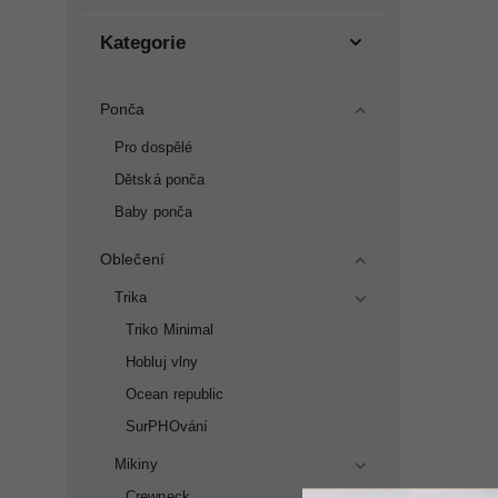
Kategorie
Ponča
Pro dospělé
Dětská ponča
Baby ponča
Oblečení
Trika
Triko Minimal
Hobluj vlny
Ocean republic
SurPHOvání
Mikiny
Crewneck