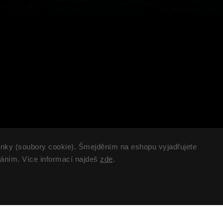
nky (soubory cookie). Šmejděním na eshopu vyjadřujete
KONTAKT
B
váním. Více informací najdeš
zde
.
kram@surfr.cz
Po
SURFR Collective, s.r.o
Po
IČO: 19666811
Da
Po