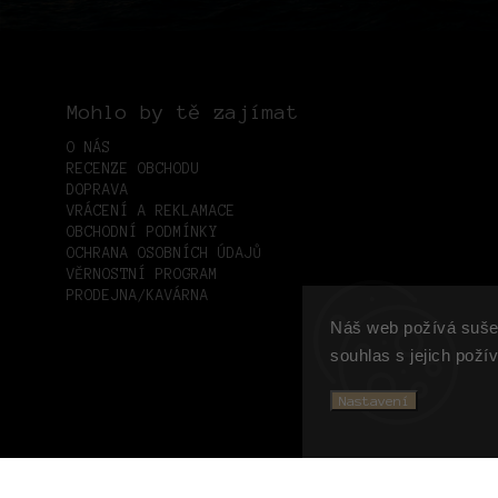
Mohlo by tě zajímat
O NÁS
RECENZE OBCHODU
DOPRAVA
VRÁCENÍ A REKLAMACE
OBCHODNÍ PODMÍNKY
OCHRANA OSOBNÍCH ÚDAJŮ
VĚRNOSTNÍ PROGRAM
PRODEJNA/KAVÁRNA
Náš web požívá suše
souhlas s jejich poží
Nastavení