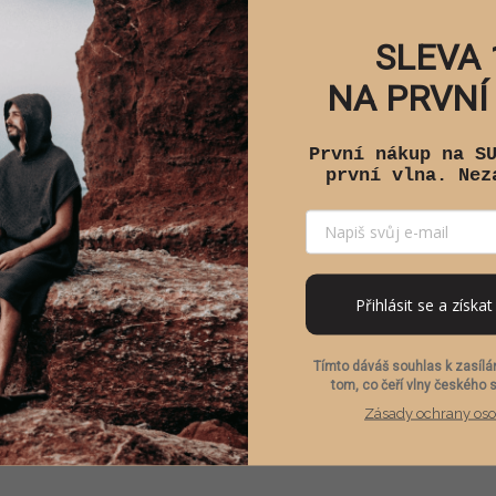
SLEVA 
NA PRVNÍ
První nákup na S
první vlna. Nez
Přihlásit se a získat
Tímto dáváš souhlas k zasílán
tom, co čeří vlny českého 
Zásady ochrany oso