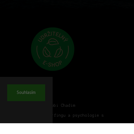
Souhlasím
log
dcast #17: Vlnobijec Robi Chadim
dcast #16: Synergie surfingu a psychologie s
nkou Sidorovou
dcast #15: Into the Wild s Davidem Mothejlem