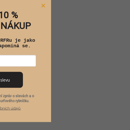
10 %
 NÁKUP
URFRu je jako
apomíná se.
 slevu
í zpráv o slevách a o
surfového rybníčku.
bních údajů